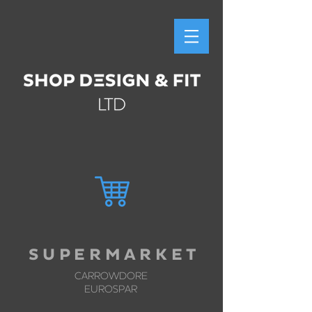
S U P E R M A R K E T
CARROWDORE
EUROSPAR